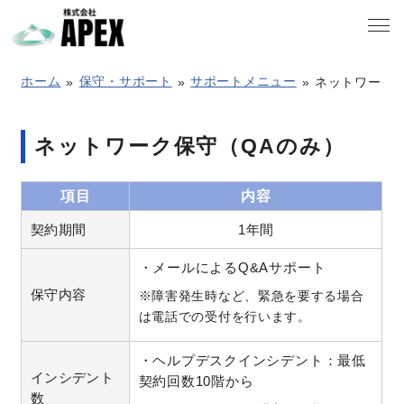
ホーム
保守・サポート
サポートメニュー
ネットワーク保
会社案内
ネットワーク保守（QAのみ）
項目
内容
事業概要
契約期間
1年間
保守・サポート
・メールによるQ&Aサポート
保守内容
※障害発生時など、緊急を要する場合
は電話での受付を行います。
採用案内
・ヘルプデスクインシデント：最低
インシデント
契約回数10階から
お知らせ
数