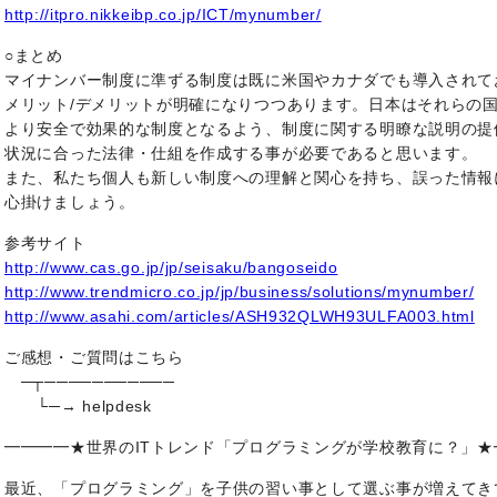
http://itpro.nikkeibp.co.jp/ICT/mynumber/
○まとめ
マイナンバー制度に準ずる制度は既に米国やカナダでも導入されて
メリット/デメリットが明確になりつつあります。日本はそれらの
より安全で効果的な制度となるよう、制度に関する明瞭な説明の提
状況に合った法律・仕組を作成する事が必要であると思います。
また、私たち個人も新しい制度への理解と関心を持ち、誤った情報
心掛けましょう。
参考サイト
http://www.cas.go.jp/jp/seisaku/bangoseido
http://www.trendmicro.co.jp/jp/business/solutions/mynumber/
http://www.asahi.com/articles/ASH932QLWH93ULFA003.html
ご感想・ご質問はこちら
─┬───────────
└─→ helpdesk
━━━━★世界のITトレンド「プログラミングが学校教育に？」★
最近、「プログラミング」を子供の習い事として選ぶ事が増えてき