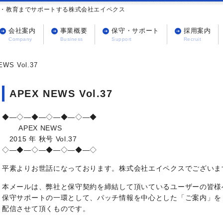
守・教育までサポートする株式会社エイペクス
会社案内
事業概要
保守・サポート
採用案内
WS Vol.37
APEX NEWS Vol.37
◆―◇―◆―◇―◆―◇―◆
APEX NEWS
2015 年 秋号 Vol.37
◇―◆―◇―◆―◇―◆―◇
平素よりお世話になっております。株式会社エイペクスでございま
本メールは、弊社と保守契約を締結して頂いているユーザーの皆様
保守サポートの一環として、パッチ情報を中心とした「ご案内」を
配信させて頂くものです。