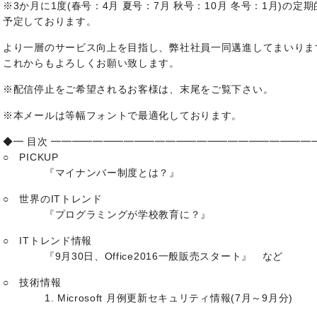
※3か月に1度(春号：4月 夏号：7月 秋号：10月 冬号：1月)の定
予定しております。
より一層のサービス向上を目指し、弊社社員一同邁進してまいりま
これからもよろしくお願い致します。
※配信停止をご希望されるお客様は、末尾をご覧下さい。
※本メールは等幅フォントで最適化しております。
◆━ 目次 ━━━━━━━━━━━━━━━━━━━━━━━━━
○ PICKUP
『マイナンバー制度とは？』
○ 世界のITトレンド
『プログラミングが学校教育に？』
○ ITトレンド情報
『9月30日、Office2016一般販売スタート』 な
○ 技術情報
1. Microsoft 月例更新セキュリティ情報(7月～9月分)