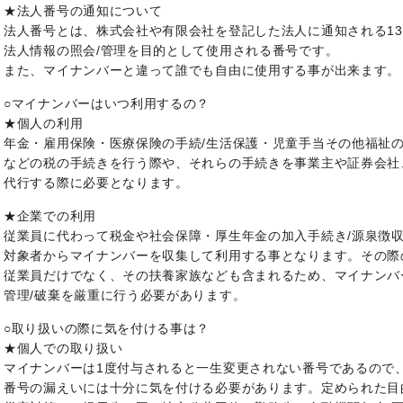
★法人番号の通知について
法人番号とは、株式会社や有限会社を登記した法人に通知される1
法人情報の照会/管理を目的として使用される番号です。
また、マイナンバーと違って誰でも自由に使用する事が出来ます。
○マイナンバーはいつ利用するの？
★個人の利用
年金・雇用保険・医療保険の手続/生活保護・児童手当その他福祉の
などの税の手続きを行う際や、それらの手続きを事業主や証券会社
代行する際に必要となります。
★企業での利用
従業員に代わって税金や社会保障・厚生年金の加入手続き/源泉徴
対象者からマイナンバーを収集して利用する事となります。その際
従業員だけでなく、その扶養家族なども含まれるため、マイナンバー
管理/破棄を厳重に行う必要があります。
○取り扱いの際に気を付ける事は？
★個人での取り扱い
マイナンバーは1度付与されると一生変更されない番号であるので
番号の漏えいには十分に気を付ける必要があります。定められた目