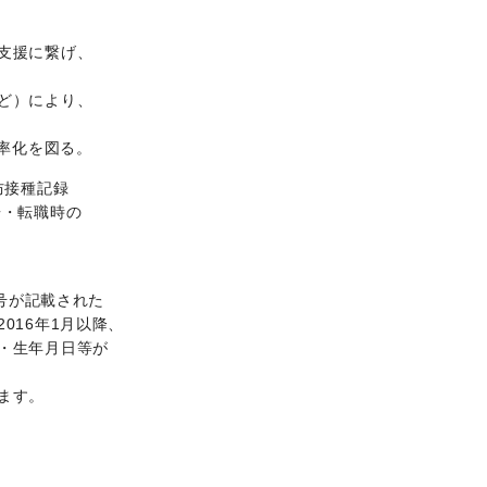
支援に繋げ、
ど）により、
効率化を図る。
防接種記録
居・転職時の
番号が記載された
016年1月以降、
・生年月日等が
ます。