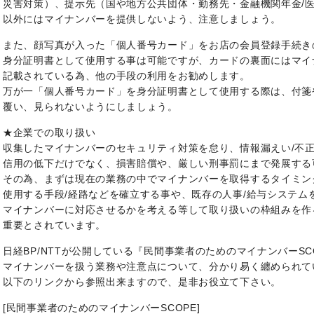
災害対策）、提示先（国や地方公共団体・勤務先・金融機関年金/
以外にはマイナンバーを提供しないよう、注意しましょう。
また、顔写真が入った「個人番号カード」をお店の会員登録手続き
身分証明書として使用する事は可能ですが、カードの裏面にはマイ
記載されている為、他の手段の利用をお勧めします。
万が一「個人番号カード」を身分証明書として使用する際は、付箋
覆い、見られないようにしましょう。
★企業での取り扱い
収集したマイナンバーのセキュリティ対策を怠り、情報漏えい/不
信用の低下だけでなく、損害賠償や、厳しい刑事罰にまで発展する
その為、まずは現在の業務の中でマイナンバーを取得するタイミン
使用する手段/経路などを確立する事や、既存の人事/給与システム
マイナンバーに対応させるかを考える等して取り扱いの枠組みを作
重要とされています。
日経BP/NTTが公開している『民間事業者のためのマイナンバーSC
マイナンバーを扱う業務や注意点について、分かり易く纏められて
以下のリンクから参照出来ますので、是非お役立て下さい。
[民間事業者のためのマイナンバーSCOPE]