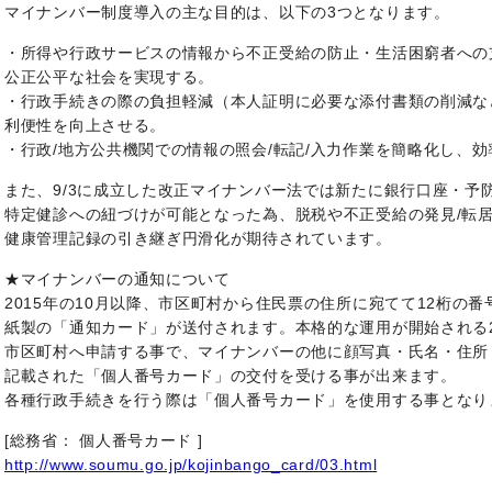
マイナンバー制度導入の主な目的は、以下の3つとなります。
・所得や行政サービスの情報から不正受給の防止・生活困窮者への
公正公平な社会を実現する。
・行政手続きの際の負担軽減（本人証明に必要な添付書類の削減な
利便性を向上させる。
・行政/地方公共機関での情報の照会/転記/入力作業を簡略化し、
また、9/3に成立した改正マイナンバー法では新たに銀行口座・予
特定健診への紐づけが可能となった為、脱税や不正受給の発見/転
健康管理記録の引き継ぎ円滑化が期待されています。
★マイナンバーの通知について
2015年の10月以降、市区町村から住民票の住所に宛てて12桁の
紙製の「通知カード」が送付されます。本格的な運用が開始される2
市区町村へ申請する事で、マイナンバーの他に顔写真・氏名・住所
記載された「個人番号カード」の交付を受ける事が出来ます。
各種行政手続きを行う際は「個人番号カード」を使用する事となり
[総務省： 個人番号カード ]
http://www.soumu.go.jp/kojinbango_card/03.html